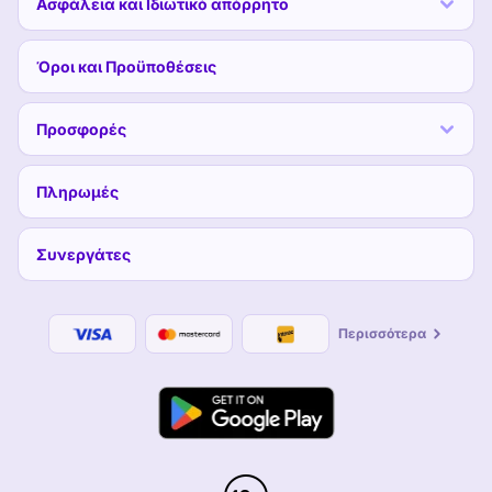
Ασφάλεια και Ιδιωτικό απόρρητο
Όροι και Προϋποθέσεις
Προσφορές
Πληρωμές
Συνεργάτες
Περισσότερα