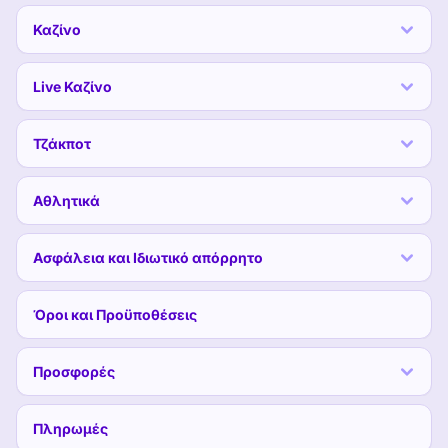
Καζίνο
Live Καζίνο
Τζάκποτ
Αθλητικά
Ασφάλεια και Ιδιωτικό απόρρητο
Όροι και Προϋποθέσεις
Προσφορές
Πληρωμές