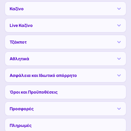
Καζίνο
Live Καζίνο
Τζάκποτ
Αθλητικά
Ασφάλεια και Ιδιωτικό απόρρητο
Όροι και Προϋποθέσεις
Προσφορές
Πληρωμές