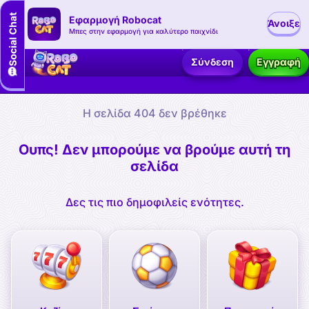
Εφαρμογή Robocat
Άνοιξε
Μπες στην εφαρμογή για καλύτερο παιχνίδι
Σύνδεση
Εγγραφή
Η σελίδα 404 δεν βρέθηκε
Ουπς! Δεν μπορούμε να βρούμε αυτή τη
σελίδα
Δες τις πιο δημοφιλείς ενότητες.