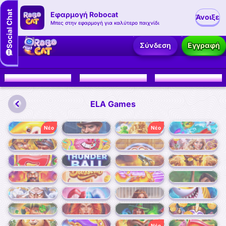
Εφαρμογή Robocat
Άνοιξε
Μπες στην εφαρμογή για καλύτερο παιχνίδι
Σύνδεση
Εγγραφή
Καζίνο
Live Καζίνο
Αθλητικά
ELA Games
Nέο
Nέο
It's Shark Time
Detective Fortune
Riches Express
Fish And Spins
Lucky Dwarfs
Pinatas Festival
Golden Till
Tea Party of Fortune
Flame Fruits Frenzy
Thunder Ball
Bandidos Bang!
Buffalo Force
Wealth of the East
Sugar Blossom
Rapid Wild
Legacy of Lost Gold
Cash of Gods
Joker Jam
Roman Fortune
It's Shark Time 2
Patrick's Treasure Pots
King and Flame
Witches' Book
Joker Winpot
Nέο