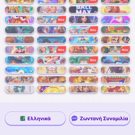
Golden Bunny
Juicy Crystal
Scarab Wheel
Noble Crown
Book of Meow
Piggy Brick Bonanza
Thunder Ball Max
Spirit of Savanna
Nέο
Slot Crab
Viking Wild
Bandidos Cash
Plinko
Nέο
Kraken Bay
Vilk and Little Red
Vikings Wild Cash
Wild Piranha
Genie Respins
Ed's Gun
Disco Wild
Bullet Hole
Nέο
Nέο
Bobby Woods
Big Wave Delight
Devils' Treasures
Madshow Circus
Nέο
Aqua Mafia
Farm Hunt
Wealth of Legends
Kraken Coins
It's Shark Time! Xmas
Zeus Winpot
Cash of Egypt
Rabbit Winpot Deluxe
Tail of Crime
John's Book
Shoot Happens
Pinatas Festival World Cup
Legacy of Liberty
Flame Fruits Frenzy Hold and Win
The Age of Cleopatra
Royal Coins
Ελληνικά
Ζωντανή Συνομιλία