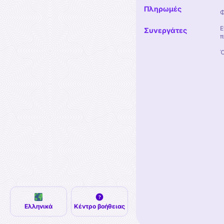
Πληρωμές
Φ
Ε
Συνεργάτες
π
Ό
Ελληνικά
Κέντρο βοήθειας