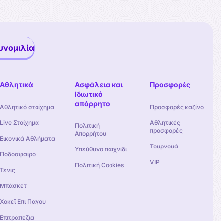
υνομιλία
Αθλητικά
Ασφάλεια και
Προσφορές
Ιδιωτικό
απόρρητο
Αθλητικό στοίχημα
Προσφορές καζίνο
Live Στοίχημα
Αθλητικές
Πολιτική
προσφορές
Απορρήτου
Εικονικά Αθλήματα
Τουρνουά
Υπεύθυνο παιχνίδι
Ποδοσφαιρο
VIP
Πολιτική Cookies
Τενις
Μπάσκετ
Χοκεϊ Επι Παγου
Επιτραπεζια