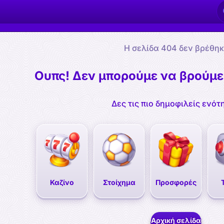
Η σελίδα 404 δεν βρέθηκ
Ουπς! Δεν μπορούμε να βρούμε
Δες τις πιο δημοφιλείς ενότ
Καζίνο
Στοίχημα
Προσφορές
Αρχική σελίδα