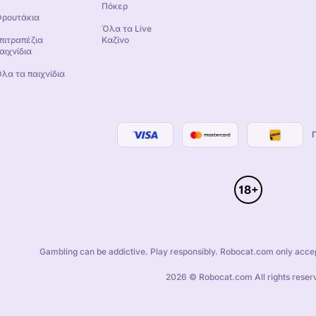
Πόκερ
ρουτάκια
Όλα τα Live
πιτραπέζια
Καζίνο
αιχνίδια
λα τα παιχνίδια
Gambling can be addictive. Play responsibly. Robocat.com only acce
2026 © Robocat.com All rights reser