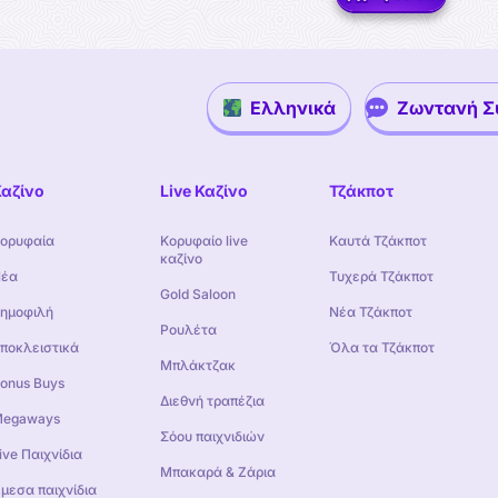
Ελληνικά
Ζωντανή Σ
αζίνο
Live Καζίνο
Τζάκποτ
ορυφαία
Κορυφαίο live
Καυτά Τζάκποτ
καζίνο
έα
Τυχερά Τζάκποτ
Gold Saloon
ημοφιλή
Νέα Τζάκποτ
Ρουλέτα
ποκλειστικά
Όλα τα Τζάκποτ
Μπλάκτζακ
onus Buys
Διεθνή τραπέζια
egaways
Σόου παιχνιδιών
ive Παιχνίδια
Μπακαρά & Ζάρια
μεσα παιχνίδια