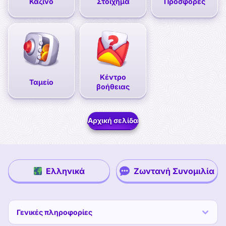
Καζίνο
Στοίχημα
Προσφορές
Κέντρο
Ταμείο
βοήθειας
Αρχική σελίδα
Ελληνικά
Ζωντανή Συνομιλία
Γενικές πληροφορίες