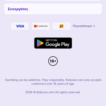
Συνεργάτες
Περισσότερα
Gambling can be addictive. Play responsibly. Robocat.com only accepts
customers over 18 years of age.
2026 © Robocat.com All rights reserved.