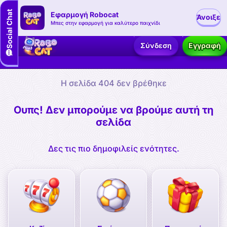
Εφαρμογή Robocat
Άνοιξε
Μπες στην εφαρμογή για καλύτερο παιχνίδι
Σύνδεση
Εγγραφή
Η σελίδα 404 δεν βρέθηκε
Ουπς! Δεν μπορούμε να βρούμε αυτή τη
σελίδα
Δες τις πιο δημοφιλείς ενότητες.