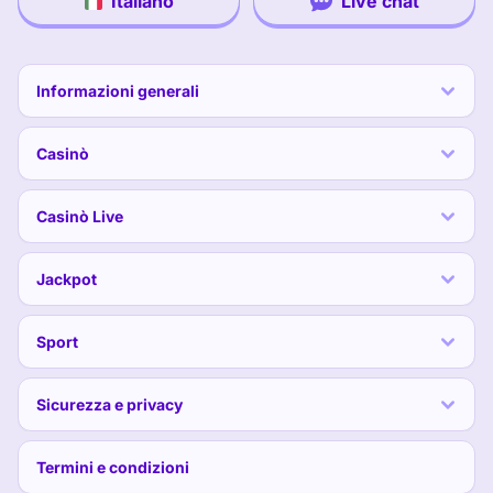
Italiano
Live chat
Informazioni generali
Casinò
Casinò Live
Jackpot
Sport
Sicurezza e privacy
Termini e condizioni