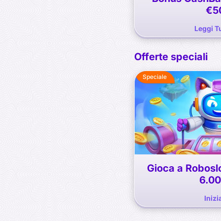
€5
Leggi T
Offerte speciali
Speciale
Gioca a Roboslot
6.0
Inizi