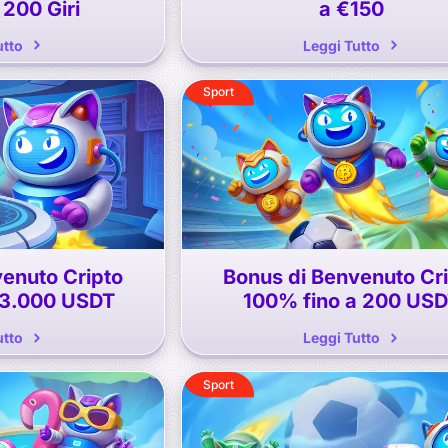
200 Giri
a €150
utto
Leggi Tutto
Sport
enuto Cripto
Bonus di Benvenuto Cr
 3.000 USDT
100% fino a 200 US
utto
Leggi Tutto
Sport