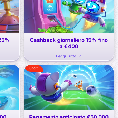
25%
Cashback giornaliero
15% fino
a €400
Leggi Tutto
Sport
00
Pagamento anticipato
€50.000