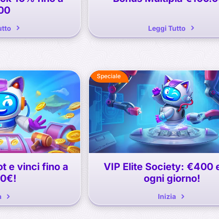
00
utto
Leggi Tutto
Speciale
 e vinci fino a
VIP Elite Society: €400 
00€!
ogni giorno!
a
Inizia