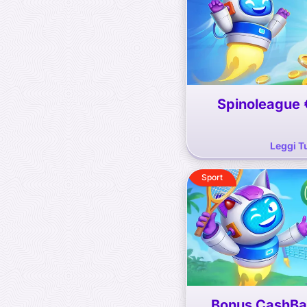
Spinoleague
Leggi T
Sport
Bonus CashB