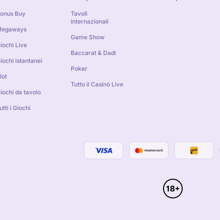
sport 50%
: una volta terminati i bonus di ingresso, richiedi questa ricarica sett
oi anche richiedere questo bonus per 50 giri gratuiti sulle slot.
onus Buy
Tavoli
dì
– Vinci tutti i round bonus il martedì giocando al Live Game Show Crazy Time
internazionali
dì
– Effettua una scommessa qualificante ogni giovedì su un Game Show Live ele
egaways
 del Venerdì
– Scommetti su specifici tavoli del Gold Saloon Blackjack ogni ven
Game Show
eni un premio per aver soddisfatto i requisiti quando giochi a specifici tavoli di 
iochi Live
 livello 3 e superiore possono richiedere queste promozioni del casinò live con c
Baccarat & Dadi
iochi istantanei
Poker
lot
Tutto il Casinò Live
l casinò Robocat, guadagnerai il 5% del valore in monete – guadagnerai anche
iochi da tavolo
nel negozio per offerte bonus.
utti i Giochi
na collezione di monete effettuando depositi, vale la pena portarle al negozio. È 
ello di bonus e vantaggi. I VIP di livello base ottengono limiti di prelievo mensili 
ck regolari e i VIP di livello superiore ottengono un manager VIP personale che
uoi bonus come preferisci. Abbiamo migliaia di giochi incredibili dai migliori provi
hi live, giochi istantanei e jackpot.
 Robocat come: