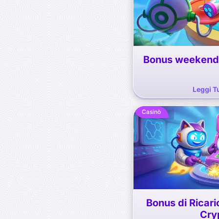
Bonus weeken
Leggi T
Casinò
Bonus di Ricari
Cry