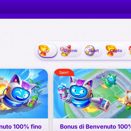
Tutto
Casinò
Sport
Cripto
Sport
nuto
100% fino
Bonus di Benvenuto
100%