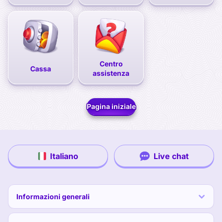
Centro
Cassa
assistenza
Pagina iniziale
Italiano
Live chat
Informazioni generali