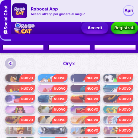
Robocat App
Apri
Accedi all'app per giocare al meglio
Accedi
Registrati
CASINÒ
CASINÒ LIVE
SPORT
Oryx
NUOVO
NUOVO
NUOVO
NUOVO
Mr. Porky Bankster 10,000 Ways
Wedding Party Big Action Jackpots
Cross it!
Back of the Net
NUOVO
NUOVO
NUOVO
NUOVO
Double Mega Hot 7’s
Sugar Stacks
Wild Hour League
Reel Goal Cash Towers
NUOVO
NUOVO
NUOVO
NUOVO
Push the Button
Almighty Goddess: ZERA
3 Coin Cowboy
4 The Loot
NUOVO
NUOVO
NUOVO
7 Fates
7 Shields of Fortune
10 Celestial Fruits
40 Hot Diamond Desire
NUOVO
NUOVO
NUOVO
NUOVO
888 Empress
888 Panda
Almighty Hera
Almighty Pegasus Connect&Collect
NUOVO
NUOVO
Alpha Gold
Alpha Spirit
Amulets of Horus
Amun Ascension