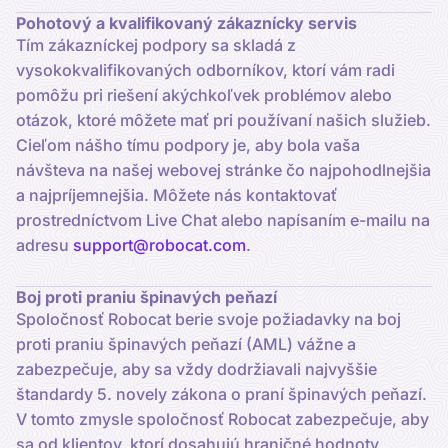
Pohotový a kvalifikovaný zákaznícky servis
Tím zákazníckej podpory sa skladá z
vysokokvalifikovaných odborníkov, ktorí vám radi
pomôžu pri riešení akýchkoľvek problémov alebo
otázok, ktoré môžete mať pri používaní našich služieb.
Cieľom nášho tímu podpory je, aby bola vaša
návšteva na našej webovej stránke čo najpohodlnejšia
a najpríjemnejšia. Môžete nás kontaktovať
prostredníctvom Live Chat alebo napísaním e-mailu na
adresu
support@robocat.com
.
Boj proti praniu špinavých peňazí
Spoločnosť Robocat berie svoje požiadavky na boj
proti praniu špinavých peňazí (AML) vážne a
zabezpečuje, aby sa vždy dodržiavali najvyššie
štandardy 5. novely zákona o praní špinavých peňazí.
V tomto zmysle spoločnosť Robocat zabezpečuje, aby
sa od klientov, ktorí dosahujú hraničné hodnoty