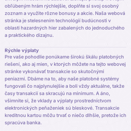
obľúbeným hrám rýchlejšie, doplňte si svoj osobný
zoznam a využite rôzne bonusy a akcie. Naša webová
stránka je stelesnením technológií budúcnosti v
oblasti hazardných hier zabalených do jednoduchého
a praktického dizajnu.
Rýchle výplaty
Pre vaše pohodlie ponúkame širokú škálu platobných
riešení, ako aj mien, v ktorých môžete na tejto webovej
stránke vykonávať transakcie so skutočnými
peniazmi. Dbáme na to, aby naše platobné systémy
fungovali čo najplynulejšie a boli vždy aktuálne, takže
časy transakcií sa skracujú na minimum. A áno,
všimnite si, že vklady a výplaty prostredníctvom
elektronických peňaženiek sú bleskové. Transakcie
kreditnou kartou môžu trvať o niečo dlhšie, pretože ich
spracúva banka.