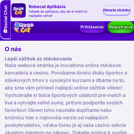
Robocat Aplikácia
Otvorte stránku
Vstúpte do aplikácie, aby ste si mohli čo
najlepšie zahrať
Prihlásenie
Registrácia
O nás
Lepší zážitok zo stávkovania
Naša webová stránka je inovatívna online stávková
kancelária a casino. Ponúkame širokú škálu športov a
stávkových trhov s vysokými kurzami a dbáme na to,
aby sme vám priniesli najlepší online zážitok vôbec!
Vychutnajte si tisíce športových udalostí pre-match a
live a vyhrajte veľké sumy, pričom podporíte svojich
favoritov! Okrem toho neustále dopĺňame našu
knižnicu hier o najnovšie verzie od najlepších
poskytovateľov, vďaka čomu je aj naša casino sekcia
skvelým miestom na zábavu. Získajte prístup k svojim