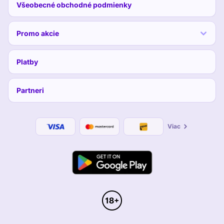
Všeobecné obchodné podmienky
Promo akcie
Platby
Partneri
Viac