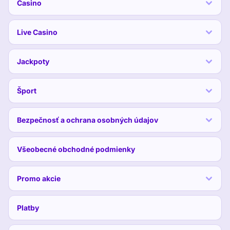
Casino
Live Casino
Jackpoty
Šport
Bezpečnosť a ochrana osobných údajov
Všeobecné obchodné podmienky
Promo akcie
Platby