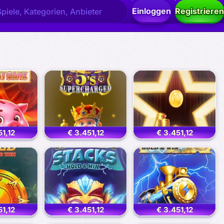
Einloggen
Registrieren
Spiele, Kategorien, Anbieter
Crack & Smash The Piggy Bank
Triple 5’s: Supercharged
5 Star Coins: Hold & Win
51,12
€ 3.451,12
€ 3.451,12
NEU
NEU
old & Win
15 Totem Stacks: Hold & Win
Thunderline Express: Hold & Win
51,12
€ 3.451,12
€ 3.451,12
NEU
NEU
NEU