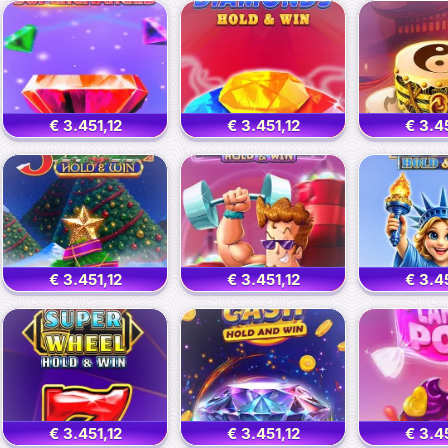
Juicy Jewels Supercharged
Turbo Diamonds: Hold & Win
€ 3.451,12
€ 3.451,12
€ 3.4
NEU
NEU
3 Christmas Pyramids: Hold & Win
Mega Flex: Hold & Win
Liberty Coins: 
€ 3.451,12
€ 3.451,12
€ 3.4
NEU
NEU
777 Super Wheel: Hold & Win
Twin Cash: Hold & Win
Candyland Pop
€ 3.451,12
€ 3.451,12
€ 3.4
NEU