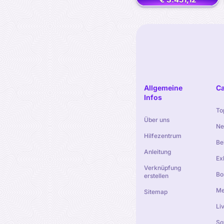
Allgemeine
Ca
Infos
To
Über uns
Ne
Hilfezentrum
Be
Anleitung
Ex
Verknüpfung
Bo
erstellen
Me
Sitemap
Li
So