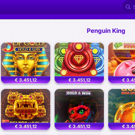
Penguin King
3 Pyramids of Gold: Hold & Win
3 Rail Express Hold & Win
€ 3.451,12
€ 3.451,12
€ 3.4
NEU
5 Relics of Power: Hold & Win
Double Dragon Gold Hold&Win
Serpent Gold: H
€ 3.451,12
€ 3.451,12
€ 3.4
NEU