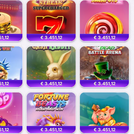
3 Eternal Drums: Rhythm of Fortune
777 Streak: Supercharged
Candyland Jackpots
51,12
€ 3.451,12
€ 3.451,12
NEU
NEU
NEU
Hold & Win
Follow The Cash Rabbit
Vegas is Dead: Battle Arena
51,12
€ 3.451,12
€ 3.451,12
NEU
NEU
3 Fortune Beasts: Hold & Win
Super Cash: Three Little Wins
51,12
€ 3.451,12
€ 3.451,12
NEU
NEU
NEU