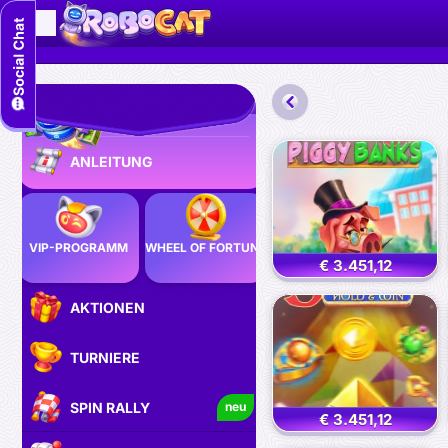
ROBOSLOT
Crack More Piggy Banks
ANLEITUNG
VIP-PROGRAMM
WHEEL OF FORTUNE
€ 3.451,12
NEU
AKTIONEN
5 Pyramids of Gold: Hold & Win
TURNIERE
SPIN RALLY
neu
€ 3.451,12
NEU