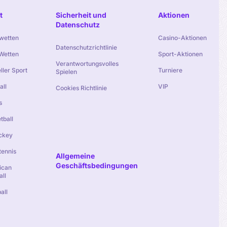
t
Sicherheit und
Aktionen
Datenschutz
wetten
Casino-Aktionen
Datenschutzrichtlinie
Wetten
Sport-Aktionen
Verantwortungsvolles
ller Sport
Turniere
Spielen
all
VIP
Cookies Richtlinie
s
tball
ckey
tennis
Allgemeine
Geschäftsbedingungen
ican
all
all