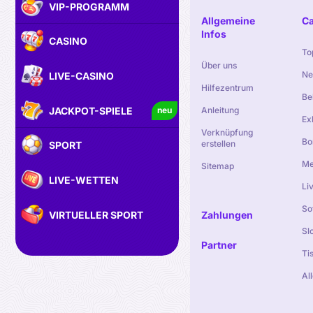
VIP-PROGRAMM
Allgemeine
Ca
Infos
CASINO
To
Über uns
Ne
LIVE-CASINO
Hilfezentrum
Be
JACKPOT-SPIELE
neu
Anleitung
Ex
Verknüpfung
Bo
erstellen
SPORT
Me
Sitemap
LIVE-WETTEN
Li
So
VIRTUELLER SPORT
Zahlungen
Sl
Partner
Ti
Al