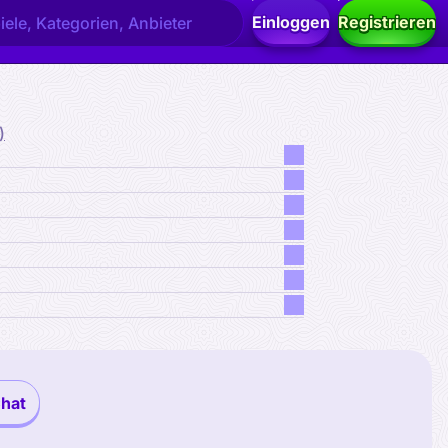
Einloggen
Registrieren
iele, Kategorien, Anbieter
)
Chat