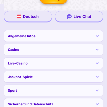
Liberty Coins: Hold & Win
15 Totem Stacks: Hold & Win
Fruit Million Respin
Football Scratch
Deutsch
Live Chat
Allgemeine Infos
Casino
Live-Casino
Jackpot-Spiele
Sport
Sicherheit und Datenschutz