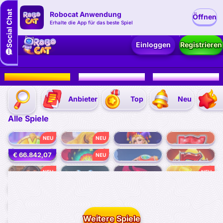
Robocat Anwendung
Öffnen
Erhalte die App für das beste Spiel
Einloggen
Registrieren
CASINO
LIVE-CASINO
SPORT
Anbieter
Top
Neu
Alle Spiele
NEU
NEU
Spin Sprint Hold and Win
3 Buffalo’s Fireshoe
Fortune Joker 5
Wild Wins 40
€ 66.842,07
NEU
NEU
Trophy Rush Triple Boost
Blissful Jack 40
Treasure Jet
777 Hell Streak
NEU
NEU
Cred
Hungry Frog
Fury Balloon
Hot Fortune Hold and Win
€ 3.093,62
NEU
NEU
NEU
NEU
Thunder Win Hold and Win
3 Rail Express Hold & Win
Rich Piggy Trio
Royal Strike
€ 3.093,62
€ 3.093,62
NEU
NEU
NEU
NEU
Double Dragon Gold Hold&Win
Super 7's Boost
Joker Power Spin Hold and Win
5 Pyramids of Gold: Hold & Win
Weitere Spiele
€ 3.093,62
€ 3.093,62
NEU
NEU
NEU
NEU