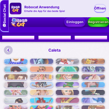
Robocat Anwendung
Öffnen
Erhalte die App für das beste Spiel
Einloggen
Registrieren
CASINO
LIVE-CASINO
SPORT
Caleta
Frozen Fluffies
Hallowinner
Hungry Chef Pickem
Gold Fever
Bingo Pirata
Betina Bingo
Atomico Lotto
Fright Night
Heroes Empire
Village Brewery
Bingo banana
Lucky Express
Cutey Cats
Caves n Treasures
Bingo trevo de sorte
Ocean Richies
Magic Forest
Cruise of Fortune
Vegas Baby
Crazy Lab
China Charms
Pirates of Fortune
Lucky K
Crystal Unicorn
Enchanted Cash
Wild Fruit
Lost Saga
Torch of Fire