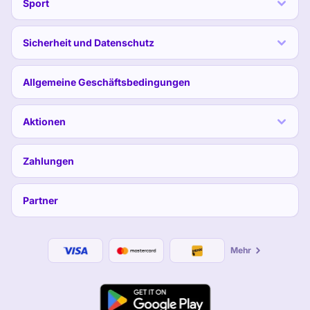
Sport
Sicherheit und Datenschutz
Allgemeine Geschäftsbedingungen
Aktionen
Zahlungen
Partner
Mehr