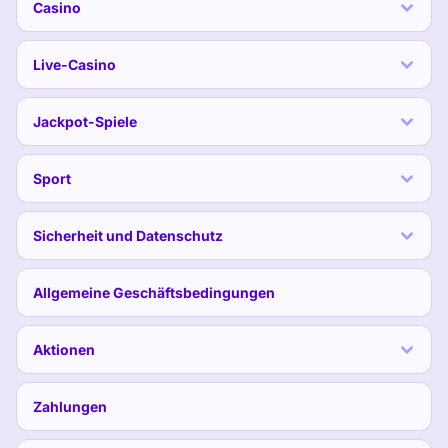
Casino
Live-Casino
Jackpot-Spiele
Sport
Sicherheit und Datenschutz
Allgemeine Geschäftsbedingungen
Aktionen
Zahlungen