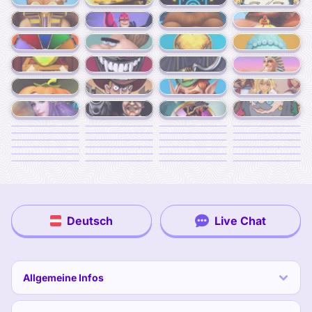
Pharaohs Treasure
Awesome 5
Cash Spell
Chubby Princess
Hot 7 Wheel
Uga Age
Spartan Gold
Native Indians
Juice Box
Vampires
Hot Cash Chest
Pharaoh
Hallo Wins Day
Wild West
Wild Leprechaun
Wild School Soft
Enchanted Lot
Gangster City
Bloody Mary's Booty
Hippie Roll
Deutsch
Live Chat
Allgemeine Infos