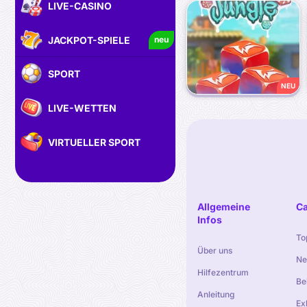
LIVE-CASINO
Dice Jungle
JACKPOT-SPIELE
neu
SPORT
NEU
LIVE-WETTEN
VIRTUELLER SPORT
Allgemeine
Ca
Infos
To
Über uns
Ne
Hilfezentrum
Be
Anleitung
Ex