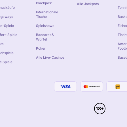
Blackjack
Alle Jackpots
nuskäufe
Tenni
Internationale
gaways
Tische
Baske
ve-Spiele
Spielshows
Eisho
fort-Spiele
Baccarat &
Tisch
Würfel
ots
Amer
Poker
Footb
schspiele
Alle Live-Casinos
Baseb
le Spiele