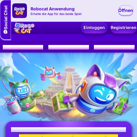
Robocat Anwendung
Öffnen
Erhalte die App für das beste Spiel
Einloggen
Registrieren
CASINO
LIVE-CASINO
SPORT
Casino Willkommensbonus