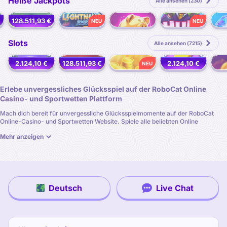
Heiße Jackpots
Alle ansehen (230)
 Supercharged
Amaterasu's Treasures x1000
Fruit Lightning 3x5
Piggy Party XL
Huff n' Wolf
128.511,93 €
NEU
NEU
NEU
Slots
Alle ansehen (7215)
Wish of a Lifetime: Hold & Win
Shining Crown
Hot Fortune Hold and Win
Super Cash Boost: Hold & Win
2.124,10 €
128.511,93 €
2.124,10 €
NEU
NEU
Erlebe unvergessliches Glücksspiel auf der RoboCat Online
Casino- und Sportwetten Plattform
Mach dich bereit für unvergessliche Glücksspielmomente auf der RoboCat
Online-Casino- und Sportwetten Website. Spiele alle beliebten Online
Casinospiele, über die alle reden, und wette auf die neuesten
Mehr anzeigen
Sportveranstaltungen in unserem Online Sportwettenbereich.
Die Online Casinospiele bei RoboCat sind zu Tausenden verfügbar, mit
verschiedenen Slots, Tischspielen und Live Casinospielen zur Auswahl. Unser
Online Casino bezieht all diese Spiele von den besten Softwareentwicklern auf
dem Markt, sodass du hochwertige Titel spielen kannst.
Deutsch
Live Chat
Sportwetten werden in unserem Sportwettenbereich zu neuem Leben
erweckt, da du vor dem Spiel Wetten abschließen oder auf Live Spiele wetten
kannst. In unserem Sportwettenbereich werden alle wichtigen Sportarten wie
Fußball und Basketball sowie virtuelle Sportarten angeboten.