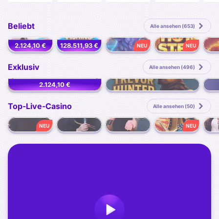
Beliebt
Alle ansehen (653)
Crack More Piggy Banks
100 Golden Coins: Reel Fishing
3 Apex Treasures
Hot Step
4 Dra
2.124,10 €
128.511,93 €
NEU
NEU
NEU
Exklusiv
Alle ansehen (496)
2.124,10 €
Inferno Rising: Hold & Win
Trevor Hunter
Necta
Top-Live-Casino
Alle ansehen (50)
Gold Saloon Roulette
Vegas Roulette 500x
Dynamic Roulette 120x
Land of Ra
Joke
NEU
NEU