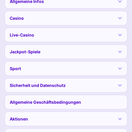
Registriere dich noch heute auf der RoboCat Online Casino- und
Allgemeine Infos
Sportwettenplattform für eine großartige Glücksspielsession.
RoboCat Online Casino
Casino
In unserem Online Casino verpasst du nichts, denn wir bieten dir eine
umfassende Auswahl an allem. Du kannst Online Casino Slots, Live Dealer-
Live-Casino
Titel und deine Lieblingskartenspiele spielen.
Alle unsere Spiele stammen von erstklassigen Online Casino Anbietern. Du
kannst also nicht nur hochwertige Titel spielen, sondern auch sicher sein, dass
Jackpot-Spiele
dein Geld bei diesen Anbietern in guten Händen ist, da sie alle lizenziert sind.
Wenn du bei RoboCat Casinospiele spielen möchtest, findest du unter anderem
folgende Kategorien:
Sport
Online Slots:
Im Casino RoboCat kannst du aus Tausenden von Slot-Spielen
wählen, die sich alle in Bezug auf Themen, Bonusfunktionen, Gewinnlinien
und Volatilität unterscheiden. Die von uns angebotenen Slots sind einfach
Sicherheit und Datenschutz
zu bedienen und eignen sich sowohl für neue als auch für erfahrene
Spieler.
Jackpots:
Spiele, bei denen ein kleiner Einsatz zu einem großen Gewinn
Allgemeine Geschäftsbedingungen
führen kann. Wir bieten dir alle echten Jackpots und garantieren eine
schnelle Auszahlung, wenn du Glück hast.
Tischspiele:
Wir haben eine Sammlung verschiedener Roulette-, Poker-,
Würfel-, Craps-, Baccarat- und Blackjack-Titel zusammengestellt. Du
Aktionen
findest klassische Versionen dieser Online-Casinospiele oder moderne
Varianten, die von führenden Softwareanbietern entwickelt wurden.
Live Spiele:
RoboCat bringt dich in ein echtes Casino, auch wenn du dich